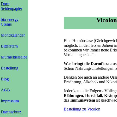
Dorn
Seidenpapier
Vicolon
bio-energy
Creme
Mondkalender
Eine Homöostase (Gleichgewicht)
möglich. In den letzten Jahren 
Bitterstern
bekommen wir immer neue Erken
Verdauungstrakt “.
Murmeltiersalbe
Was bringt die Darmflora aus
Bestellung
Schon Nahrungsumstellungen, z.
Denken Sie auch an andere Ursa
Blog
Ernährung, Alkohol- und Nikot
AGB
Jeder kennt die Folgen - Völlege
Blähungen
,
Durchfall
,
Krämp
das
Immunsystem
ist geschwäc
Impressum
Bestellung zu Vicolon
Datenschutz