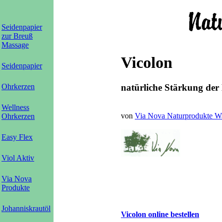
Seidenpapier
zur Breuß
Massage
Vicolon
Seidenpapier
Ohrkerzen
natürliche Stärkung der
Wellness
von
Via Nova Naturprodukte W
Ohrkerzen
Easy Flex
Viol Aktiv
Via Nova
Produkte
Johanniskrautöl
Vicolon online bestellen