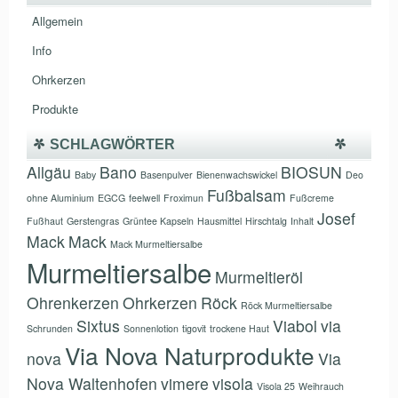
Allgemein
Info
Ohrkerzen
Produkte
SCHLAGWÖRTER
Allgäu
Bano
BIOSUN
Baby
Basenpulver
Bienenwachswickel
Deo
Fußbalsam
ohne Aluminium
EGCG
feelwell
Froximun
Fußcreme
Josef
Fußhaut
Gerstengras
Grüntee Kapseln
Hausmittel
Hirschtalg
Inhalt
Mack
Mack
Mack Murmeltiersalbe
Murmeltiersalbe
Murmeltieröl
Ohrenkerzen
Ohrkerzen
Röck
Röck Murmeltiersalbe
Sixtus
Viabol
via
Schrunden
Sonnenlotion
tigovit
trockene Haut
Via Nova Naturprodukte
nova
Via
Nova Waltenhofen
vimere
visola
Visola 25
Weihrauch