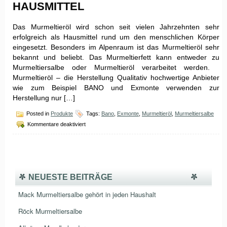
HAUSMITTEL
Das Murmeltieröl wird schon seit vielen Jahrzehnten sehr
erfolgreich als Hausmittel rund um den menschlichen Körper
eingesetzt. Besonders im Alpenraum ist das Murmeltieröl sehr
bekannt und beliebt. Das Murmeltierfett kann entweder zu
Murmeltiersalbe oder Murmeltieröl verarbeitet werden.
Murmeltieröl – die Herstellung Qualitativ hochwertige Anbieter
wie zum Beispiel BANO und Exmonte verwenden zur
Herstellung nur […]
Posted in
Produkte
Tags:
Bano
,
Exmonte
,
Murmeltieröl
,
Murmeltiersalbe
für
Kommentare deaktiviert
Murmeltieröl
–
bekanntes
Hausmittel
NEUESTE BEITRÄGE
Mack Murmeltiersalbe gehört in jeden Haushalt
Röck Murmeltiersalbe