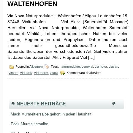
WALTENHOFEN
Via Nova Naturprodukte – Waltenhofen / Allgäu Leutenhofen 19,
87448 Waltenhofen Viol Aktiv (Sauerstofföl Massage)
Hersteller: Via Nova Naturprodukte, Waltenhofen Sauerstoff
bedeutet Vitalität, Leben, therapeutischer Nutzen bei vielen
Leiden, Regeneration und Prophylaxe. Daher nutzen auch
immer mehr gesundheits-bewußte Menschen
Sauerstofftherapien der verschiedensten Art. Seit vielen Jahren
ist dabei das Sauerstoff Aktiv Präparat Viol […]
Posted in
Allgemein
Tags:
naturprodukte
,
venoxal
,
via nova
,
viasan
,
für
vimere
,
viol aktiv
,
viol therm
,
visola
Kommentare deaktiviert
Via
Nova
Naturprodukte
–
Waltenhofen
NEUESTE BEITRÄGE
Mack Murmeltiersalbe gehört in jeden Haushalt
Röck Murmeltiersalbe