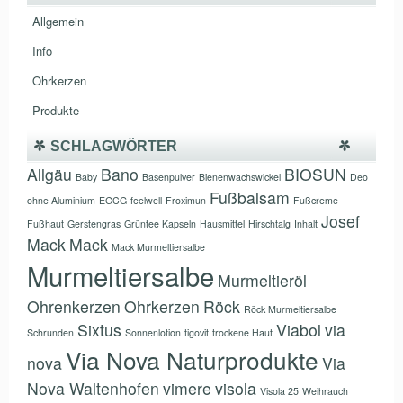
Allgemein
Info
Ohrkerzen
Produkte
SCHLAGWÖRTER
Allgäu
Bano
BIOSUN
Baby
Basenpulver
Bienenwachswickel
Deo
Fußbalsam
ohne Aluminium
EGCG
feelwell
Froximun
Fußcreme
Josef
Fußhaut
Gerstengras
Grüntee Kapseln
Hausmittel
Hirschtalg
Inhalt
Mack
Mack
Mack Murmeltiersalbe
Murmeltiersalbe
Murmeltieröl
Ohrenkerzen
Ohrkerzen
Röck
Röck Murmeltiersalbe
Sixtus
Viabol
via
Schrunden
Sonnenlotion
tigovit
trockene Haut
Via Nova Naturprodukte
nova
Via
Nova Waltenhofen
vimere
visola
Visola 25
Weihrauch